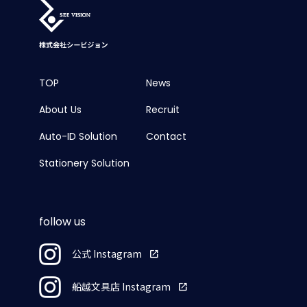
TOP
News
About Us
Recruit
Auto-ID Solution
Contact
Stationery Solution
follow us
公式 Instagram
open_in_new
船越文具店 Instagram
open_in_new